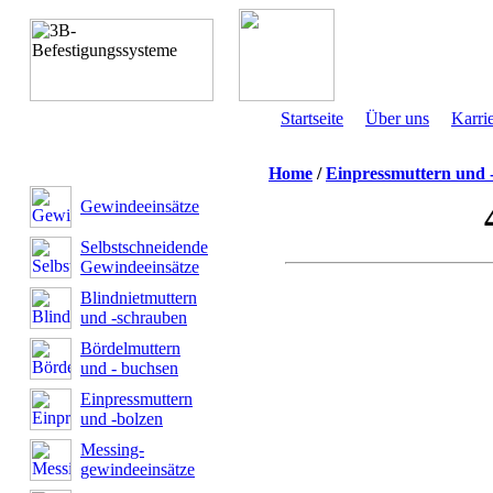
Startseite
Über uns
Karri
Home
/
Einpressmuttern und 
Gewindeeinsätze
Selbstschneidende
Gewindeeinsätze
Blindnietmuttern
und -schrauben
Bördelmuttern
und - buchsen
Einpressmuttern
und -bolzen
Messing-
gewindeeinsätze