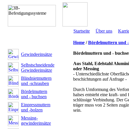
Startseite
Über uns
Karri
Home
/
Bördelmuttern und 
Bördelmuttern und - buchse
Gewindeeinsätze
Aus Stahl, Edelstahl Alumi
Selbstschneidende
oder Messing
Gewindeeinsätze
- Unterschiedlichste Oberfläch
Blindnietmuttern
beschichtungen auf Anfrage -
und -schrauben
Durch Umformung des Verfor
Bördelmuttern
halses entsteht eine kraft- und
und - buchsen
schlüssige Verbindung. Der G
Einpressmuttern
träger muss von 2 Seiten zugä
und -bolzen
sein.
Messing-
gewindeeinsätze